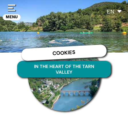
Cookies management panel
EN
MENU
COOKIES
IN THE HEART OF THE TARN
VALLEY